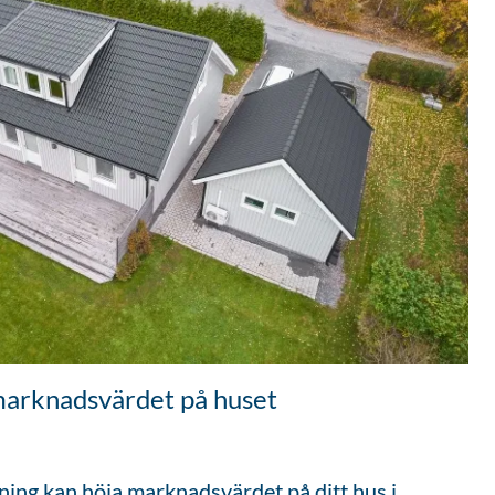
marknadsvärdet på huset
gning kan höja marknadsvärdet på ditt hus i