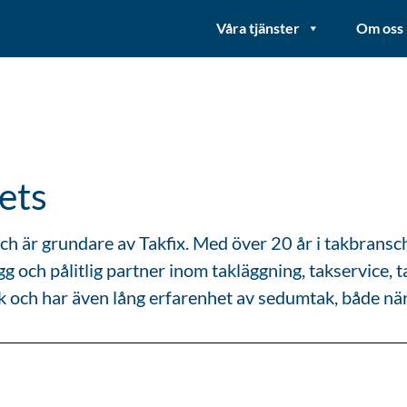
Våra tjänster
Om oss
ets
ch är grundare av Takfix. Med över 20 år i takbransch
gg och pålitlig partner inom takläggning, takservice,
k och har även lång erfarenhet av sedumtak, både när 