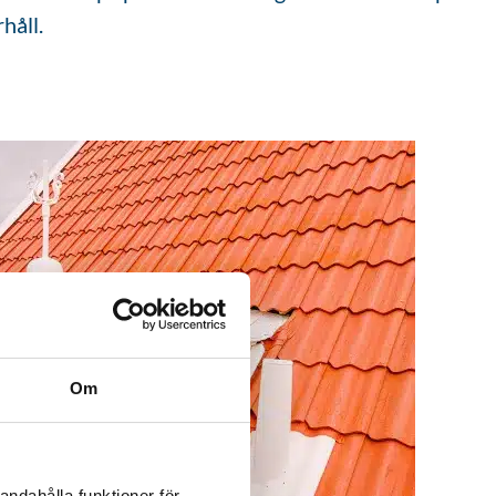
håll.
Om
andahålla funktioner för