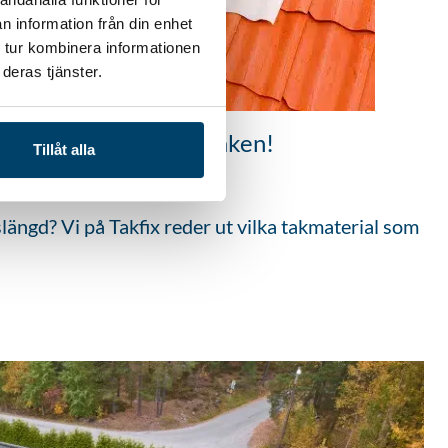
n information från din enhet
 tur kombinera informationen
deras tjänster.
egel? Så länge håller taken!
Tillåt alla
vslängd? Vi på Takfix reder ut vilka takmaterial som