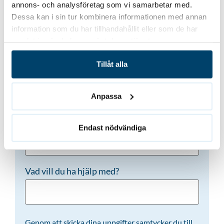
Vill du bli kontaktad?
annons- och analysföretag som vi samarbetar med.
Dessa kan i sin tur kombinera informationen med annan
Namn
(Obligatoriskt)
information som du har tillhandahållit eller som de har
samlat in när du har använt deras tjänster.
Tillåt alla
Telefon
(Obligatoriskt)
Anpassa
E-post
(Obligatoriskt)
Endast nödvändiga
Vad vill du ha hjälp med?
Genom att skicka dina uppgifter samtycker du till