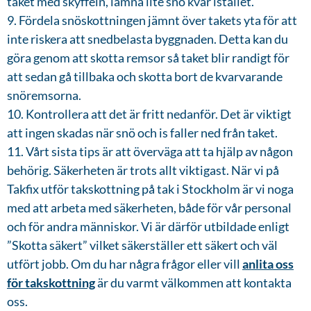
taket med skyffeln, lämna lite snö kvar istället.
9. Fördela snöskottningen jämnt över takets yta för att
inte riskera att snedbelasta byggnaden. Detta kan du
göra genom att skotta remsor så taket blir randigt för
att sedan gå tillbaka och skotta bort de kvarvarande
snöremsorna.
10. Kontrollera att det är fritt nedanför. Det är viktigt
att ingen skadas när snö och is faller ned från taket.
11. Vårt sista tips är att överväga att ta hjälp av någon
behörig. Säkerheten är trots allt viktigast. När vi på
Takfix utför takskottning på tak i Stockholm är vi noga
med att arbeta med säkerheten, både för vår personal
och för andra människor. Vi är därför utbildade enligt
”Skotta säkert” vilket säkerställer ett säkert och väl
utfört jobb. Om du har några frågor eller vill
anlita oss
för takskottning
är du varmt välkommen att kontakta
oss.