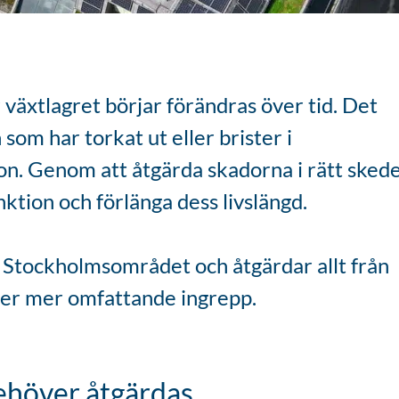
 växtlagret börjar förändras över tid. Det
som har torkat ut eller brister i
on. Genom att åtgärda skadorna i rätt sked
nktion och förlänga dess livslängd.
a Stockholmsområdet och åtgärdar allt från
äver mer omfattande ingrepp.
behöver åtgärdas