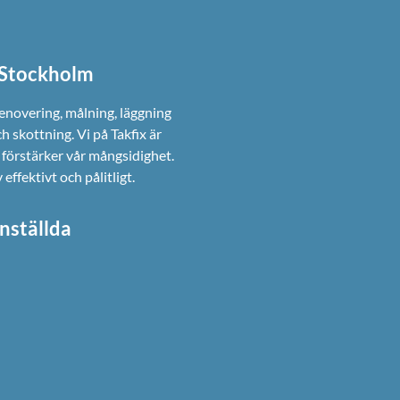
i Stockholm
renovering, målning, läggning
ch skottning. Vi på Takfix är
förstärker vår mångsidighet.
ffektivt och pålitligt.
nställda