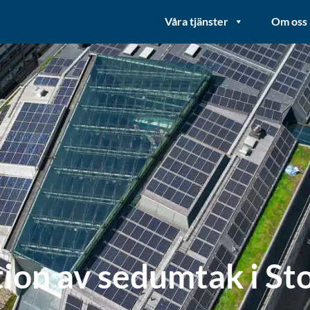
Våra tjänster
Om oss
ion av sedumtak i S