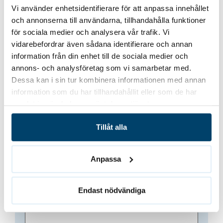
VD Takfix
Vi använder enhetsidentifierare för att anpassa innehållet
och annonserna till användarna, tillhandahålla funktioner
för sociala medier och analysera vår trafik. Vi
vidarebefordrar även sådana identifierare och annan
Tillbaka till alla referenser
information från din enhet till de sociala medier och
annons- och analysföretag som vi samarbetar med.
Dessa kan i sin tur kombinera informationen med annan
information som du har tillhandahållit eller som de har
samlat in när du har använt deras tjänster.
Vill du bli kontaktad?
Tillåt alla
Namn
(Obligatoriskt)
Anpassa
Endast nödvändiga
Telefon
(Obligatoriskt)