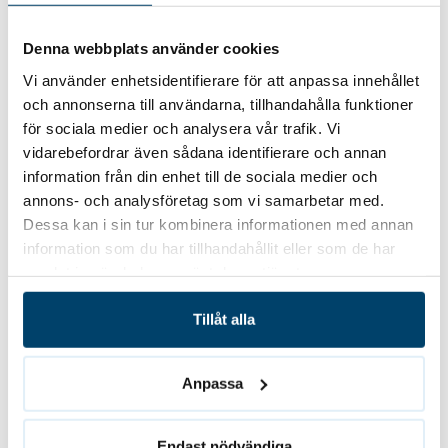
motståndskraftigt mot väder, vind och åldrande.
Denna webbplats använder cookies
Regelbundna behandlingar
Vi använder enhetsidentifierare för att anpassa innehållet
och annonserna till användarna, tillhandahålla funktioner
motverkar:
för sociala medier och analysera vår trafik. Vi
vidarebefordrar även sådana identifierare och annan
Fukt- och frostsprickor –
skyddar taket mot väta och
information från din enhet till de sociala medier och
kyla som annars kan skada pannor och undertak.
annons- och analysföretag som vi samarbetar med.
Dessa kan i sin tur kombinera informationen med annan
Påväxt av mossa och alger –
gör att växtligheten har
information som du har tillhandahållit eller som de har
svårt att få fäste och bidrar till att taket håller sig
samlat in när du har använt deras tjänster.
rent längre.
Tillåt alla
Läckage och kostsamma reparationer –
minskar
risken för vattenskador och förlänger tiden mellan
Anpassa
större underhållsåtgärder.
Värdeförlust –
bevarar fastighetens värde och bidrar
Endast nödvändiga