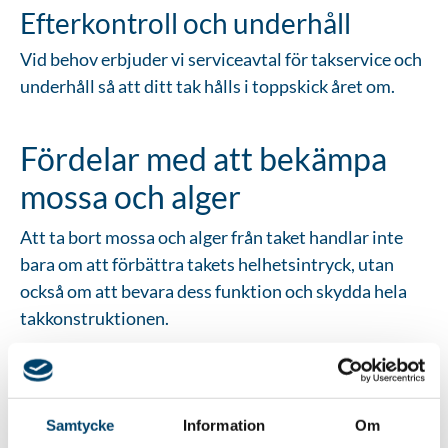
Efterkontroll och underhåll
Vid behov erbjuder vi serviceavtal för takservice och
underhåll så att ditt tak hålls i toppskick året om.
Fördelar med att bekämpa
mossa och alger
Att ta bort mossa och alger från taket handlar inte
bara om att förbättra takets helhetsintryck, utan
också om att bevara dess funktion och skydda hela
takkonstruktionen.
När växtlighet får fäste binder den fukt som med
tiden kan skada både takpannor och undertak.
Genom regelbunden algbehandling och
Samtycke
Information
Om
mossbekämpning hålls taket torrt, rent och