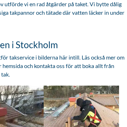
tförde vi en rad åtgärder på taket. Vi bytte dålig
siga takpannor och tätade där vatten läcker in under
ten i Stockholm
tför takservice i bilderna här intill. Läs också mer om
r hemsida och kontakta oss för att boka allt från
 tak.