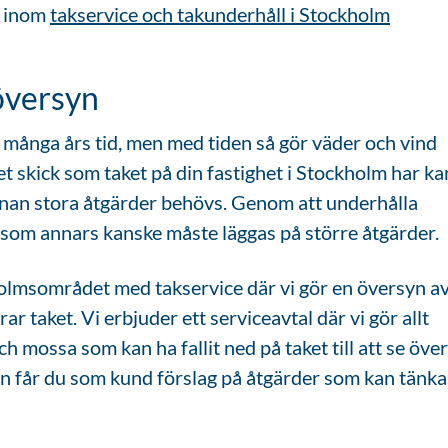
r inom
takservice och takunderhåll i Stockholm
översyn
 många års tid, men med tiden så gör väder och vind
lket skick som taket på din fastighet i Stockholm har ka
innan stora åtgärder behövs. Genom att underhålla
ar som annars kanske måste läggas på större åtgärder.
holmsområdet med takservice där vi gör en översyn a
rar taket. Vi erbjuder ett serviceavtal där vi gör allt
ch mossa som kan ha fallit ned på taket till att se över
en får du som kund förslag på åtgärder som kan tänka