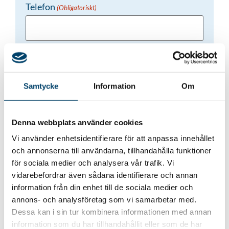
Telefon
(Obligatoriskt)
E-post
(Obligatoriskt)
Samtycke
Information
Om
Vad vill du ha hjälp med?
Denna webbplats använder cookies
Vi använder enhetsidentifierare för att anpassa innehållet
och annonserna till användarna, tillhandahålla funktioner
Genom att skicka dina uppgifter samtycker du till
för sociala medier och analysera vår trafik. Vi
vår
Integritetspolicy
vidarebefordrar även sådana identifierare och annan
information från din enhet till de sociala medier och
annons- och analysföretag som vi samarbetar med.
CAPTCHA
Dessa kan i sin tur kombinera informationen med annan
information som du har tillhandahållit eller som de har