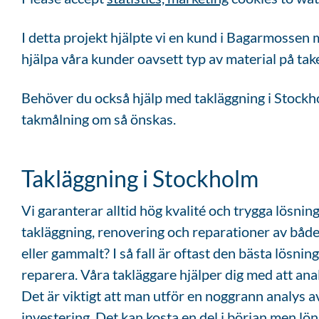
I detta projekt hjälpte vi en kund i Bagarmossen 
hjälpa våra kunder oavsett typ av material på take
Behöver du också hjälp med takläggning i Stockhol
takmålning om så önskas.
Takläggning i Stockholm
Vi garanterar alltid hög kvalité och trygga lösning
takläggning, renovering och reparationer av både 
eller gammalt? I så fall är oftast den bästa lösning
reparera. Våra takläggare hjälper dig med att an
Det är viktigt att man utför en noggrann analys av
investering. Det kan kosta en del i början men lö