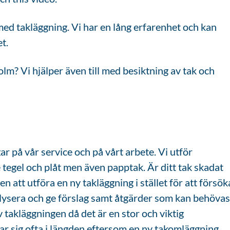
med takläggning. Vi har en lång erfarenhet och kan
t.
m? Vi hjälper även till med besiktning av tak och
ar på vår service och på vårt arbete. Vi utför
tegel och plåt men även papptak. Är ditt tak skadat
en att utföra en ny takläggning i stället för att försök
alysera och ge förslag samt åtgärder som kan behövas
 takläggningen då det är en stor och viktig
nar sig ofta i längden eftersom en ny takomläggning