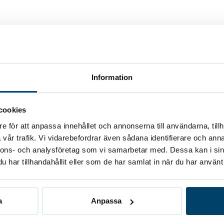
karbeten. Vi håller alltid hög standard på alla våra
hjälp med något annat takrelaterad så kan du hitta
Information
cookies
e för att anpassa innehållet och annonserna till användarna, tillh
vår trafik. Vi vidarebefordrar även sådana identifierare och anna
nnons- och analysföretag som vi samarbetar med. Dessa kan i sin
har tillhandahållit eller som de har samlat in när du har använt 
a
Anpassa