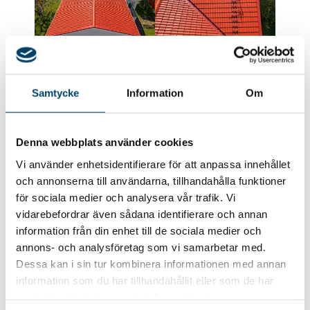
Samtycke
Information
Om
Denna webbplats använder cookies
Författare
Vi använder enhetsidentifierare för att anpassa innehållet
och annonserna till användarna, tillhandahålla funktioner
för sociala medier och analysera vår trafik. Vi
vidarebefordrar även sådana identifierare och annan
information från din enhet till de sociala medier och
Andrei Adzinets
annons- och analysföretag som vi samarbetar med.
Dessa kan i sin tur kombinera informationen med annan
VD Takfix
information som du har tillhandahållit eller som de har
samlat in när du har använt deras tjänster.