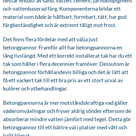
består endast av sand, vatten, cement, järnoxidpigment
och vattenbaserad färg. Komponenterna bildar ett
material som både är hållbart, formbart, tätt, har god
färgbeständighet och är extremt tåligt mot frost.
Det finns flera fördelar med att välja just
betongpannor. Framför allt har betongpannorna en
lång livslängd. Med ett korrekt installerat tak har du ett
tak som håller i flera decennier framöver. Dessutom är
betongpannor förhållandevis billiga och det är lätt att
få ett vackert tak till ett bra pris av ett stort urval av
kulörer och ytbehandlingar.
Betongpannorna är mer motståndskraftiga vad gäller
väderomväxlingar och fryser aldrig sönder eftersom de
absorberar mindre vatten jämfört med tegel. Detta gör
betongpannor till ett bättre val i platser med vått och
kallt klimat.