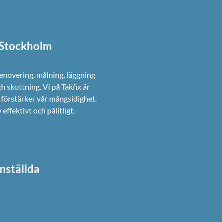
i Stockholm
renovering, målning, läggning
ch skottning. Vi på Takfix är
förstärker vår mångsidighet.
ffektivt och pålitligt.
nställda