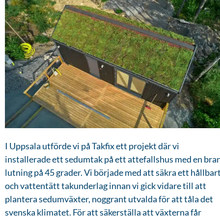
I Uppsala utförde vi på Takfix ett projekt där vi
installerade ett sedumtak på ett attefallshus med en bra
lutning på 45 grader. Vi började med att säkra ett hållbar
och vattentätt takunderlag innan vi gick vidare till att
plantera sedumväxter, noggrant utvalda för att tåla det
svenska klimatet. För att säkerställa att växterna får