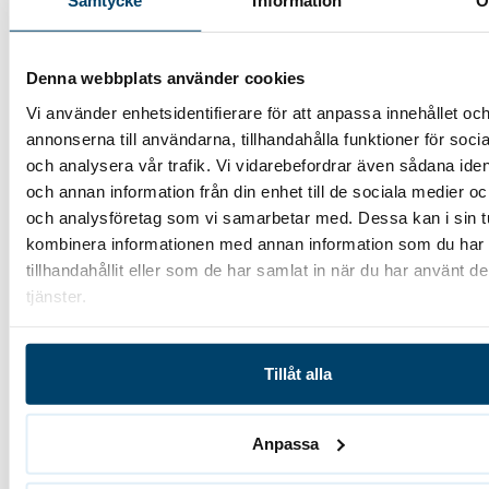
Samtycke
Information
Denna webbplats använder cookies
E-post
(Obligatoriskt)
Vi använder enhetsidentifierare för att anpassa innehållet oc
annonserna till användarna, tillhandahålla funktioner för soci
och analysera vår trafik. Vi vidarebefordrar även sådana ident
och annan information från din enhet till de sociala medier o
Vad vill du ha hjälp med?
och analysföretag som vi samarbetar med. Dessa kan i sin t
kombinera informationen med annan information som du har
tillhandahållit eller som de har samlat in när du har använt d
tjänster.
Genom att skicka dina uppgifter samtycker du till
vår
Integritetspolicy
Tillåt alla
CAPTCHA
Anpassa