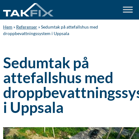
Hem
»
Referenser
»
Sedumtak på attefallshus med
droppbevattningssystem i Uppsala
Sedumtak på
attefallshus med
droppbevattningssy
i Uppsala