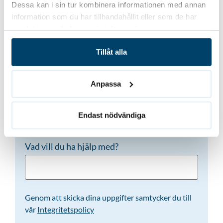
(Obligatoriskt)
Dessa kan i sin tur kombinera informationen med annan
information som du har tillhandahållit eller som de har
samlat in när du har använt deras tjänster.
Telefon
(Obligatoriskt)
Tillåt alla
Anpassa
E-post
(Obligatoriskt)
Endast nödvändiga
Vad vill du ha hjälp med?
Genom att skicka dina uppgifter samtycker du till
vår
Integritetspolicy