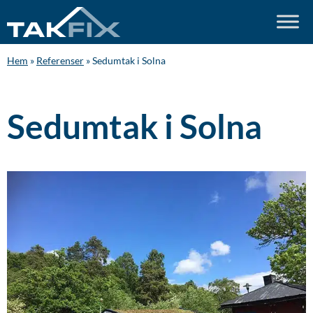
Hem
»
Referenser
»
Sedumtak i Solna
Sedumtak i Solna