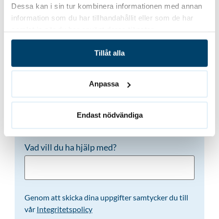
Namn
(Obligatoriskt)
Dessa kan i sin tur kombinera informationen med annan
information som du har tillhandahållit eller som de har
samlat in när du har använt deras tjänster.
Telefon
Tillåt alla
(Obligatoriskt)
Anpassa
E-post
(Obligatoriskt)
Endast nödvändiga
Vad vill du ha hjälp med?
Genom att skicka dina uppgifter samtycker du till
vår
Integritetspolicy