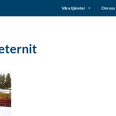
Våra tjänster
Om oss
eternit