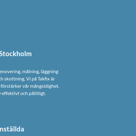
i Stockholm
renovering, målning, läggning
ch skottning. Vi på Takfix är
förstärker vår mångsidighet.
ffektivt och pålitligt.
nställda