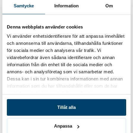
Författare
Samtycke
Information
Om
Denna webbplats använder cookies
Andrei Adzinets
Vi använder enhetsidentifierare för att anpassa innehållet
och annonserna till användarna, tillhandahålla funktioner
VD Takfix
för sociala medier och analysera vår trafik. Vi
vidarebefordrar även sådana identifierare och annan
information från din enhet till de sociala medier och
annons- och analysföretag som vi samarbetar med.
Tillbaka till alla referenser
Dessa kan i sin tur kombinera informationen med annan
information som du har tillhandahållit eller som de har
samlat in när du har använt deras tjänster.
Tillåt alla
Vill du bli kontaktad?
Anpassa