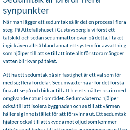
synpunkter
När man lägger ett sedumtak så är det en process i flera
steg. På Attefallshuset i Gustavsberg la vi först ett
tätskikt och sedan sedummattor ovan på detta. I taket
ingick även alltså bland annat ett system för avvattning
som hjälper till att se till att inte allt för stora mängder
vatten blir kvar på taket.
Att ha ett sedumtak på sin fastighet är ett val som för
med sig flera fördelar. Sedumväxterna är för det första
fina att se på och bidrar till att huset smälter bra in med
omgivande natur i området. Sedumväxterna hjälper
också till att isolera byggnaden och se till att värmen
håller sig inne istället för att försvinna ut. Ett sedumtak
hjälper också till att skydda mot oljud som kommer
utifrån samt bidrar till att minska avrinningen av vatten