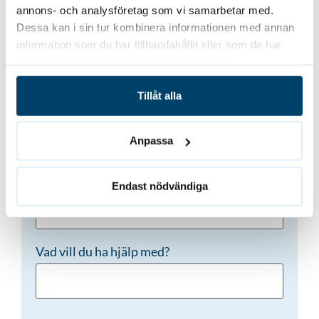
Vill du bli kontaktad?
annons- och analysföretag som vi samarbetar med.
Dessa kan i sin tur kombinera informationen med annan
Namn
(Obligatoriskt)
information som du har tillhandahållit eller som de har
samlat in när du har använt deras tjänster.
Tillåt alla
Telefon
(Obligatoriskt)
Anpassa
E-post
(Obligatoriskt)
Endast nödvändiga
Vad vill du ha hjälp med?