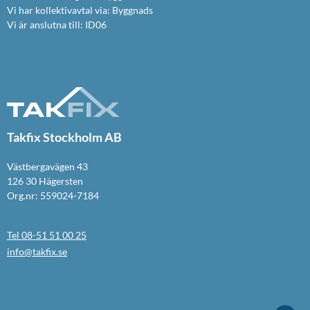
Vi har kollektivavtal via: Byggnads
Vi är anslutna till: ID06
Takfix Stockholm AB
Västbergavägen 43
126 30 Hägersten
Org.nr: 559024-7184
Tel 08-51 51 00 25
info@takfix.se