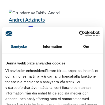
Andrei Adzinets
VD Takfix
Samtycke
Information
Om
Tillbaka till alla referenser
Denna webbplats använder cookies
Vi använder enhetsidentifierare för att anpassa innehållet
och annonserna till användarna, tillhandahålla funktioner
för sociala medier och analysera vår trafik. Vi
Vill du bli kontaktad?
vidarebefordrar även sådana identifierare och annan
information från din enhet till de sociala medier och
annons- och analysföretag som vi samarbetar med.
Namn
(Obligatoriskt)
Dessa kan i sin tur kombinera informationen med annan