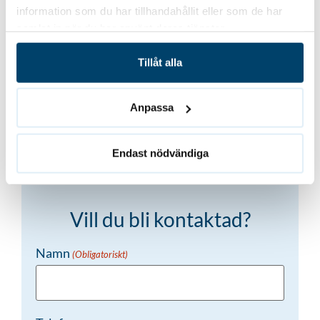
Andrei Adzinets
information som du har tillhandahållit eller som de har
samlat in när du har använt deras tjänster.
VD Takfix
Tillåt alla
Anpassa
Tillbaka till alla referenser
Endast nödvändiga
Vill du bli kontaktad?
Namn
(Obligatoriskt)