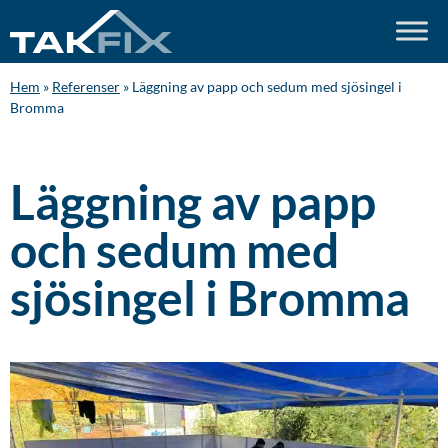
Hem
»
Referenser
»
Läggning av papp och sedum med sjösingel i
Bromma
Läggning av papp
och sedum med
sjösingel i Bromma