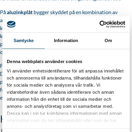
På
aluzinkplåt
bygger skyddet på en kombination av
aluminium och zink, vilket ger god motståndskraft mot
korrosion men samtidigt ställer krav på att rätt,
kompatibla material används vid lagning. Felaktiga
Samtycke
Information
Om
produkter kan påverka skyddsskiktets funktion negativt
och förkorta takets livslängd.
Denna webbplats använder cookies
För
koppar- och zinktak
gäller särskilda förutsättningar.
Vi använder enhetsidentifierare för att anpassa innehållet
Dessa material utvecklar en naturlig patina som skyddar
och annonserna till användarna, tillhandahålla funktioner
plåten. Lagning ska därför ske mycket varsamt, eftersom
för sociala medier och analysera vår trafik. Vi
felaktiga åtgärder kan leda till bestående missfärgningar
vidarebefordrar även sådana identifierare och annan
eller försämrad materialfunktion.
information från din enhet till de sociala medier och
annons- och analysföretag som vi samarbetar med.
Dessa kan i sin tur kombinera informationen med annan
Kan man laga plåttak själv?
information som du har tillhandahållit eller som de har
samlat in när du har använt deras tjänster.
Ja, i vissa fall går det att utföra mindre och tillfälliga