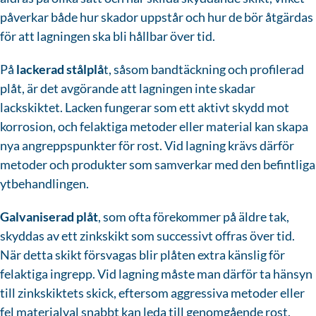
påverkar både hur skador uppstår och hur de bör åtgärdas
för att lagningen ska bli hållbar över tid.
På
lackerad stålplå
t, såsom bandtäckning och profilerad
plåt, är det avgörande att lagningen inte skadar
lackskiktet. Lacken fungerar som ett aktivt skydd mot
korrosion, och felaktiga metoder eller material kan skapa
nya angreppspunkter för rost. Vid lagning krävs därför
metoder och produkter som samverkar med den befintliga
ytbehandlingen.
Galvaniserad plåt
, som ofta förekommer på äldre tak,
skyddas av ett zinkskikt som successivt offras över tid.
När detta skikt försvagas blir plåten extra känslig för
felaktiga ingrepp. Vid lagning måste man därför ta hänsyn
till zinkskiktets skick, eftersom aggressiva metoder eller
fel materialval snabbt kan leda till genomgående rost.