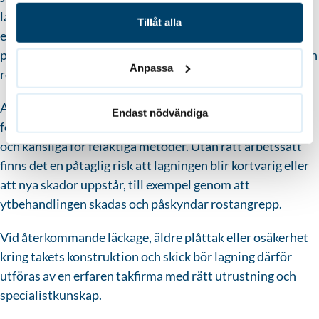
lagningar på ett plåttak själv, exempelvis för att begränsa
Tillåt alla
ett akut läckage. Däremot kräver hållbar lagning av
plåttak kunskap om material, ytbehandling och hur vatten
Anpassa
rör sig på och under taket.
Arbete på plåttak innebär dessutom både fallrisk och risk
Endast nödvändiga
för materialskador, särskilt eftersom plåttak ofta är hala
och känsliga för felaktiga metoder. Utan rätt arbetssätt
finns det en påtaglig risk att lagningen blir kortvarig eller
att nya skador uppstår, till exempel genom att
ytbehandlingen skadas och påskyndar rostangrepp.
Vid återkommande läckage, äldre plåttak eller osäkerhet
kring takets konstruktion och skick bör lagning därför
utföras av en erfaren takfirma med rätt utrustning och
specialistkunskap.