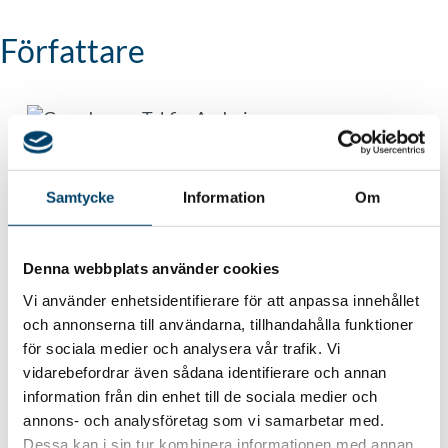
Författare
Andrei Adzinets
VD Takfix
Samtycke
Information
Om
Denna webbplats använder cookies
Vi använder enhetsidentifierare för att anpassa innehållet
och annonserna till användarna, tillhandahålla funktioner
för sociala medier och analysera vår trafik. Vi
Vill du bli kontaktad?
vidarebefordrar även sådana identifierare och annan
information från din enhet till de sociala medier och
Namn
annons- och analysföretag som vi samarbetar med.
(Obligatoriskt)
Dessa kan i sin tur kombinera informationen med annan