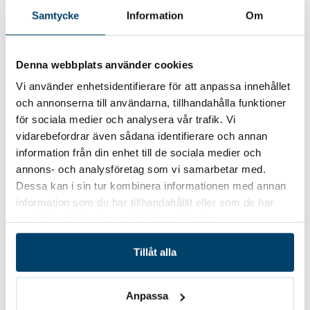
Genom att skicka dina uppgifter samtycker du till
Samtycke
Information
Om
vår
Integritetspolicy
Denna webbplats använder cookies
CAPTCHA
Vi använder enhetsidentifierare för att anpassa innehållet
och annonserna till användarna, tillhandahålla funktioner
för sociala medier och analysera vår trafik. Vi
vidarebefordrar även sådana identifierare och annan
information från din enhet till de sociala medier och
annons- och analysföretag som vi samarbetar med.
Dessa kan i sin tur kombinera informationen med annan
information som du har tillhandahållit eller som de har
Vill du ha ett prisförslag?
samlat in när du har använt deras tjänster.
Berätta om ditt behov, så återkommer vi med en
Tillåt alla
skräddarsydd offert!
Anpassa
Offertförfrågan